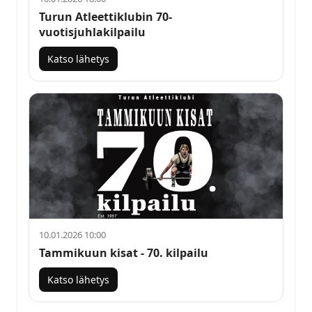
Turun Atleettiklubin 70-
vuotisjuhlakilpailu
Katso lähetys
10.01.2026 10:00
Tammikuun kisat - 70. kilpailu
Katso lähetys