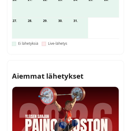
27.
28.
29.
30.
31.
Ei lähetyksiä
Live-lähetys
Aiemmat lähetykset