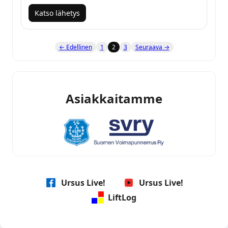
Katso lähetys
← Edellinen
1
2
3
Seuraava →
Asiakkaitamme
Ursus Live!
Ursus Live!
LiftLog