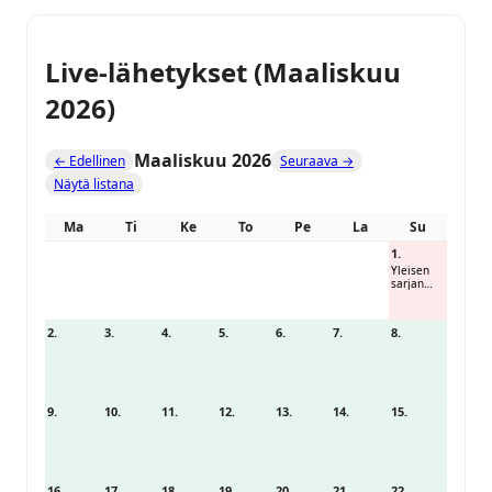
Live-lähetykset (Maaliskuu
2026)
Maaliskuu 2026
← Edellinen
Seuraava →
Näytä listana
Ma
Ti
Ke
To
Pe
La
Su
1.
Yleisen
sarjan
painonno
ston SM-
2026
2.
3.
4.
5.
6.
7.
8.
9.
10.
11.
12.
13.
14.
15.
16.
17.
18.
19.
20.
21.
22.